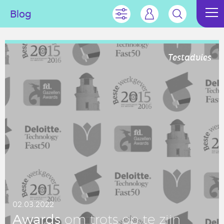
Blog
Testadvies
02.03.2022
Awards
om trots op te zijn