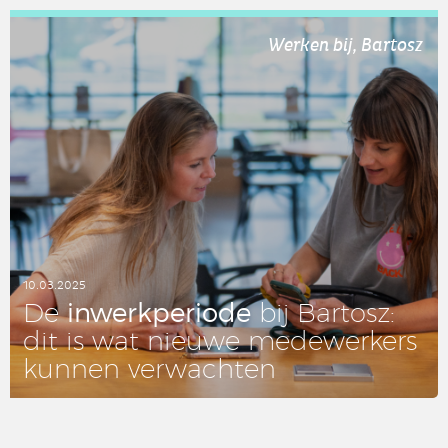
LEES DIT ARTIKEL
Werken bij, Bartosz
10.03.2025
in­werk­pe­ri­o­de
De
bij Bartosz:
dit is wat nieuwe me­de­wer­kers
kunnen ver­wach­ten
LEES DIT ARTIKEL