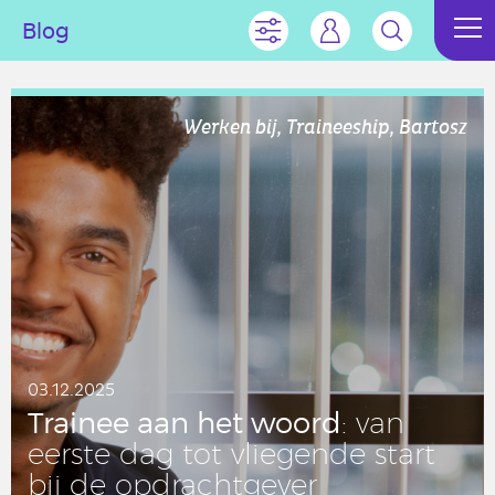
Blog
Werken bij, Traineeship, Bartosz
03.12.2025
Trainee aan het woord
: van
eerste dag tot vlie­gen­de start
bij de op­dracht­ge­ver