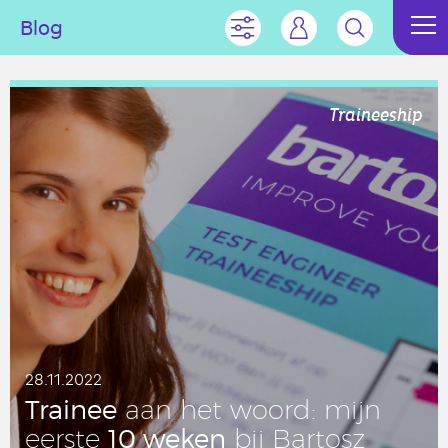
Blog
Traineeship
28.11.2022
Trainee
aan het woord: mijn
10 weken
eerste
bij Bartosz