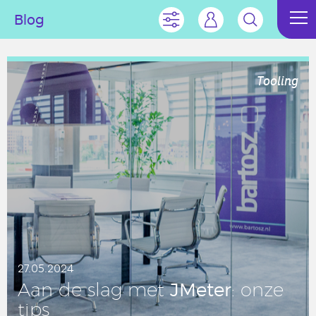
Blog
Tooling
27.05.2024
JMeter
Aan de slag met
: onze
tips