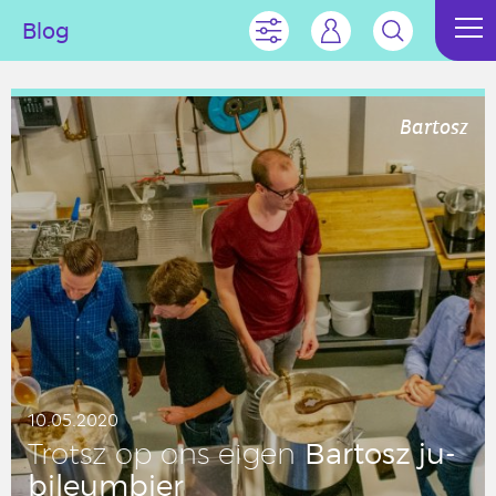
Blog
Bartosz
10.05.2020
Bartosz ju­
Trotsz op ons eigen
bi­le­um­bier