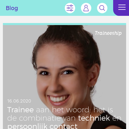
Blog
Traineeship
16.06.2020
Trainee
aan het woord: het is
tech­niek
de com­bi­na­tie van
én
per­soon­lijk contact