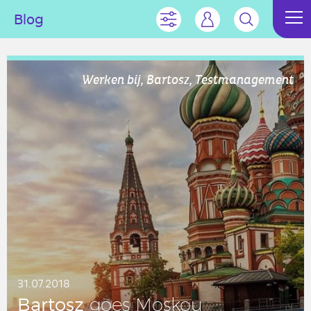
Blog
Werken bij, Bartosz, Testmanagement
31.07.2018
Bartosz
goes Moskou