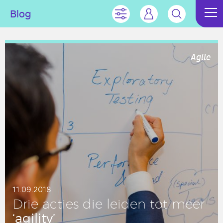
Blog
Agile
11.09.2018
Drie acties die leiden tot meer
‘agility’