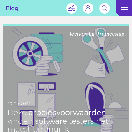
Blog
Werken bij, Traineeship
10.05.2021
ar­beids­voor­waar­den
Deze
soft­wa­re testers
vinden
het
meest be­lang­rijk