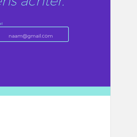
ns achter.
il