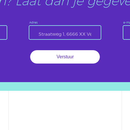
? Laat dan je gegeve
Adres
e-ma