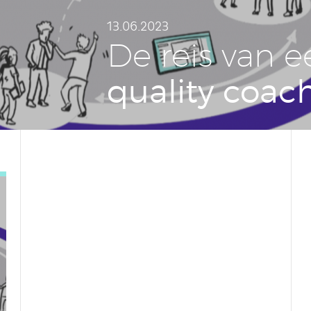
13.06.2023
De reis van e
quality coac