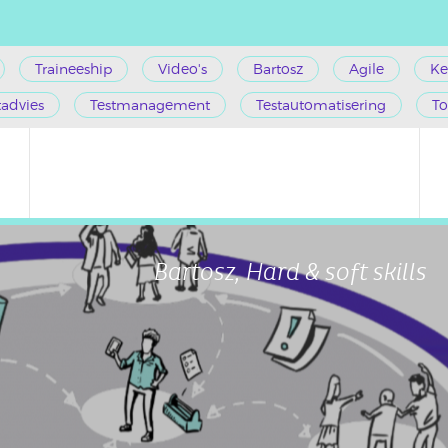
Traineeship
Video's
Bartosz
Agile
Ke
tadvies
Testmanagement
Testautomatisering
To
Bartosz, Hard & soft skills