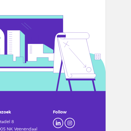
ezoek
Follow
tadel 8
905 NK Veenendaal