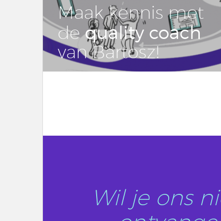
Maak kennis met
quality coach
de
van Bartosz!
LEES DIT ARTIKEL
Wil je ons 