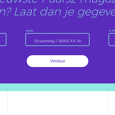
? Laat dan je gegeve
Adres
e-ma