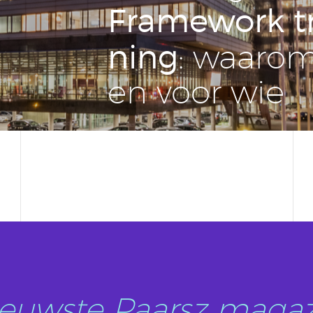
Fra­me­work tr
ning
: waarom
en voor wie
nieuwste Paarsz magaz