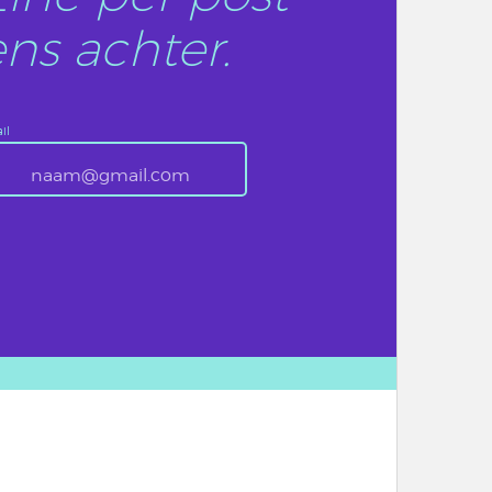
ns achter.
il