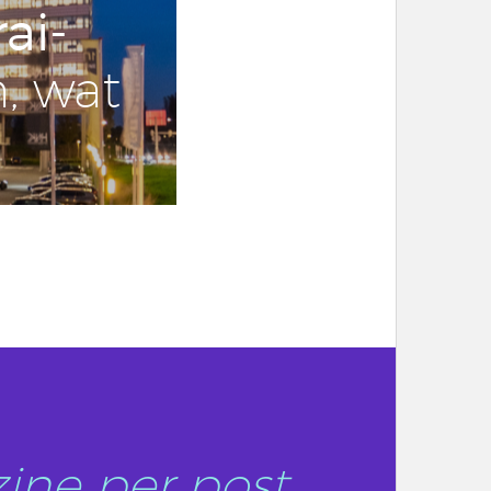
ai­
, wat
ine per post