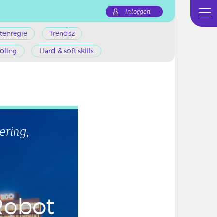
Inloggen
tenregie
Trendsz
oling
Hard & soft skills
ering,
Robot