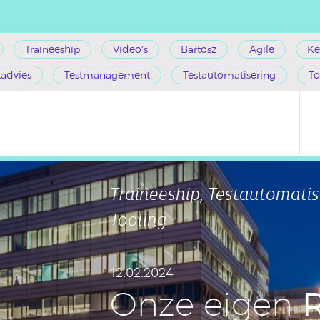
Traineeship
Video's
Bartosz
Agile
Ke
tadvies
Testmanagement
Testautomatisering
To
Traineeship, Testautomatis
Tooling
12.02.2024
Onze eigen