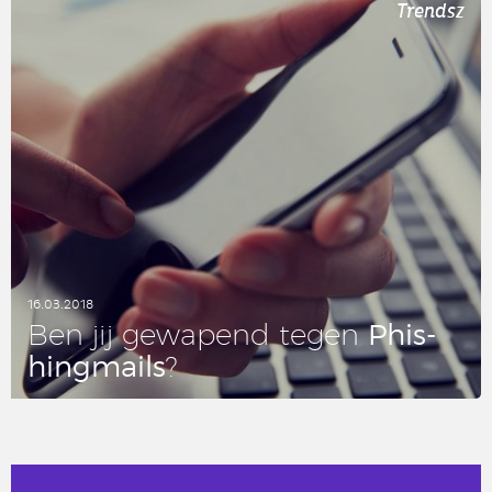
Trendsz
16.03.2018
Phis­
Ben jij ge­wa­pend tegen
hing­mails
?
LEES DIT ARTIKEL