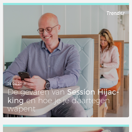
LEES DIT ARTIKEL
Trendsz
24.04.2018
Session Hij­ac­
De gevaren van
king
en hoe je je daar­te­gen
wapent
LEES DIT ARTIKEL