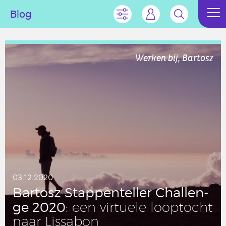
Blog
Werken bij, Bartosz
03.12.2020
Bartosz Stap­pen­tel­ler Chal­len­
ge 2020
: een vir­tu­e­le loop­tocht
naar Lis­sa­bon