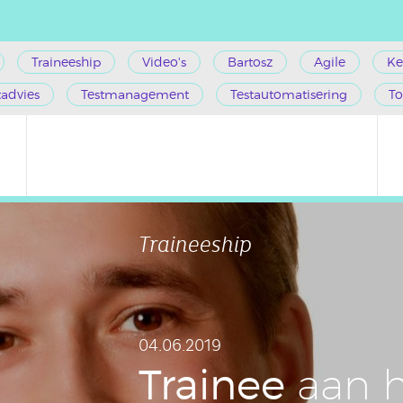
Traineeship
Video's
Bartosz
Agile
Ke
tadvies
Testmanagement
Testautomatisering
To
Traineeship
04.06.2019
Trainee
aan h