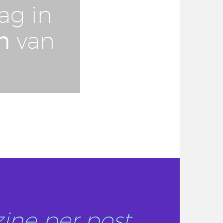
ag in
n
van
ine per post