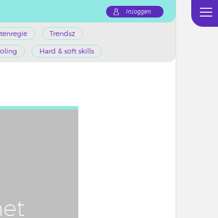
Inloggen
tenregie
Trendsz
oling
Hard & soft skills
et