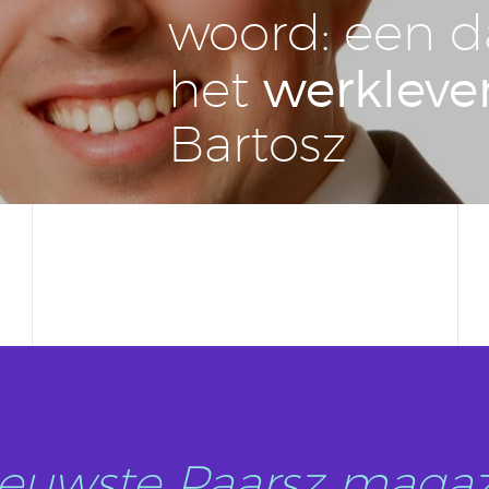
woord: een d
werk­le­ve
het
Bartosz
nieuwste Paarsz magaz