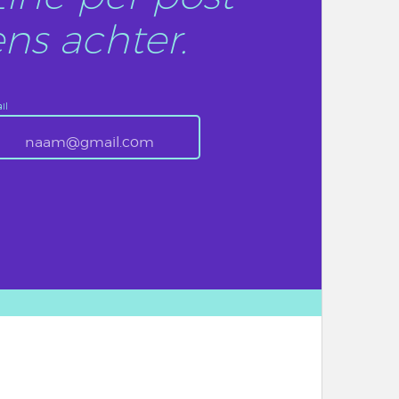
ns achter.
il