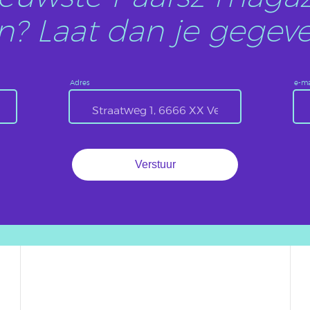
? Laat dan je gegeve
Adres
e-ma