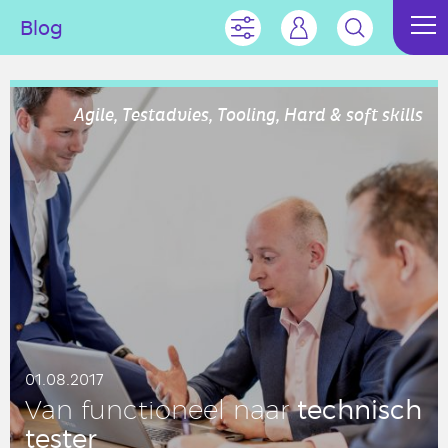
Blog
Agile, Testadvies, Tooling, Hard & soft skills
01.08.2017
tech­nisch
Van func­ti­o­neel naar
tester