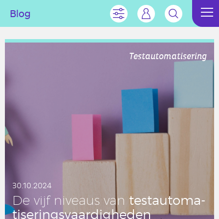
Blog
Testautomatisering
30.10.2024
test­au­to­ma­
De vijf niveaus van
ti­se­rings­vaar­dig­he­den