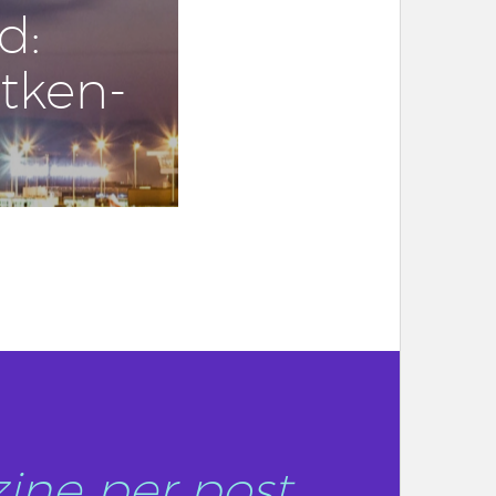
d:
t­ken­
ine per post