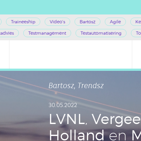
Traineeship
Video's
Bartosz
Agile
Ke
tadvies
Testmanagement
Testautomatisering
To
Bartosz, Trendsz
30.05.2022
LVNL
Vergee
,
Holland
M
en