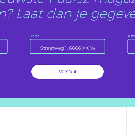
? Laat dan je gegeve
Adres
e-ma