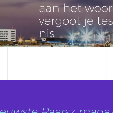
aan het woor
vergoot je tes
nis
nieuwste Paarsz magaz