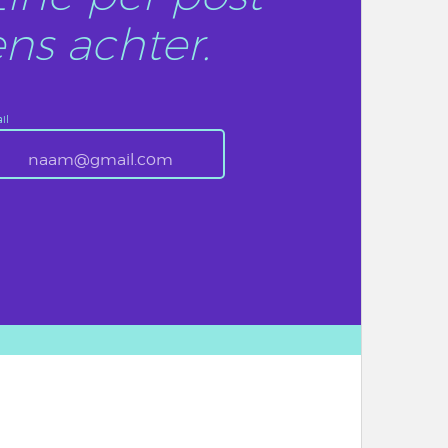
ns achter.
il