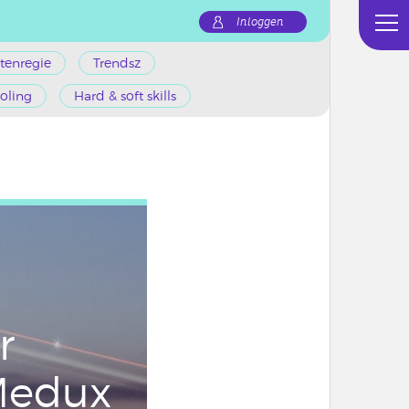
Inloggen
tenregie
Trendsz
oling
Hard & soft skills
r
edux