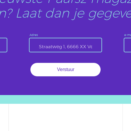
? Laat dan je gegeve
Adres
e-ma