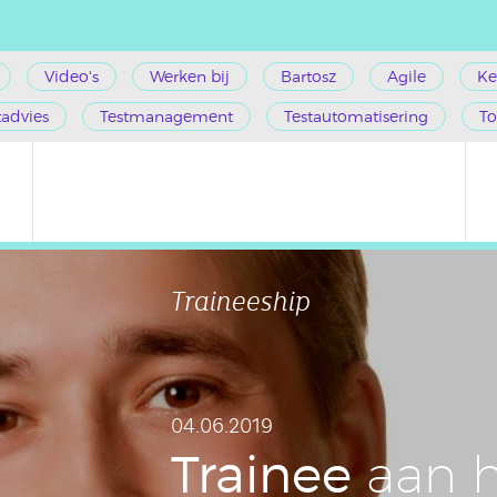
Video's
Werken bij
Bartosz
Agile
Ke
tadvies
Testmanagement
Testautomatisering
To
Traineeship
04.06.2019
Trainee
aan h