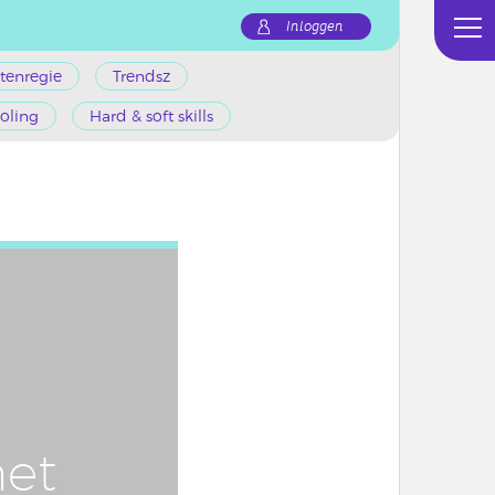
Inloggen
tenregie
Trendsz
oling
Hard & soft skills
et