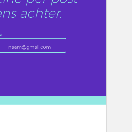
ns achter.
il