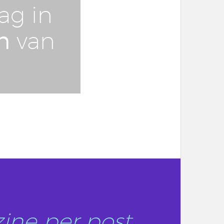
ag in
n
van
ine per post