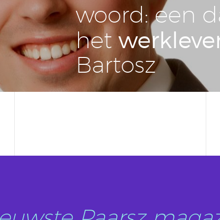
woord: een d
werk­le­ve
het
Bartosz
nieuwste Paarsz magaz