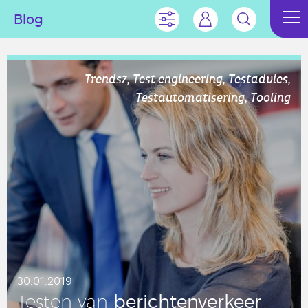
Blog
Trendsz, Test engineering, Testadvies,
Testautomatisering, Tooling
30.01.2019
be­rich­ten­ver­keer
Testen van