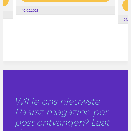
10.02.2025
01.0
Wil je ons nieuwste
Paarsz magazine per
post ontvangen? Laat