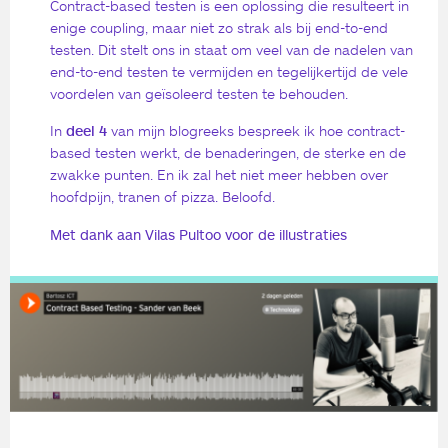
Contract-based testen is een oplossing die resulteert in
enige coupling, maar niet zo strak als bij end-to-end
testen. Dit stelt ons in staat om veel van de nadelen van
end-to-end testen te vermijden en tegelijkertijd de vele
voordelen van geïsoleerd testen te behouden.
In
deel 4
van mijn blogreeks bespreek ik hoe contract-
based testen werkt, de benaderingen, de sterke en de
zwakke punten. En ik zal het niet meer hebben over
hoofdpijn, tranen of pizza. Beloofd.
Met dank aan Vilas Pultoo voor de illustraties