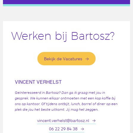
Werken bij Bartosz?
Bekijk de Vacatures
VINCENT VERHELST
Geïnteresseerd in Bartosz? Dan ga ik graag met jou in
gesprek. We kunnen elkaar ontmoeten met een kop koffie bij
ons op kantoor. Of tijdens ontbijt, lunch, borrel of diner op een
plek die jou het beste uitkomt. Jij mag het zeggen.
vincent.verhelst@bartosz.nl
06 22 29 84 38