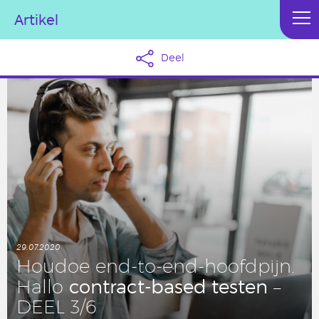
Artikel
Deel
29.07.2020
Houdoe end-to-end-hoofd­pijn.
con­tract-based testen
Hallo
–
DEEL 3/6