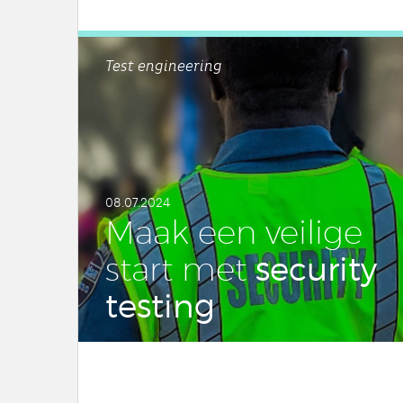
Test engineering
08.07.2024
Maak een veilige
se­cu­ri­ty
start met
testing
LEES DIT ARTIKEL