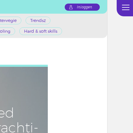
Inloggen
tenregie
Trendsz
oling
Hard & soft skills
sed
ach­ti­