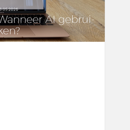
8.05.2026
Wanneer AI ge­brui­
ken?