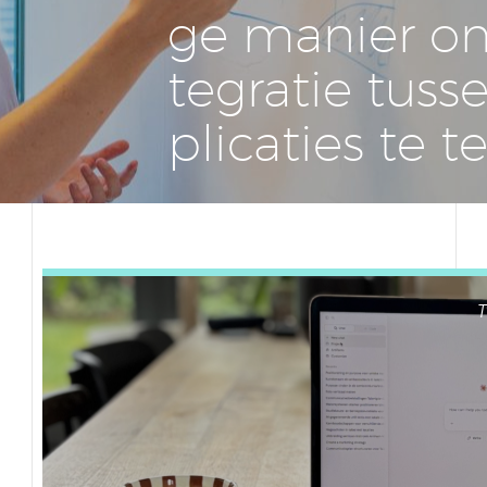
ge manier om
te­gra­tie tus
pli­ca­ties te 
T