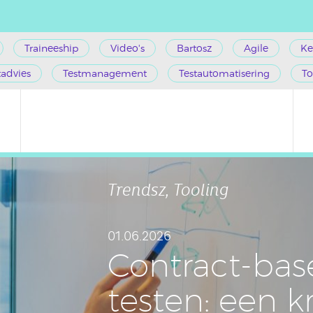
Traineeship
Video's
Bartosz
Agile
Ke
tadvies
Testmanagement
Testautomatisering
To
Trendsz, Tooling
01.06.2026
Con­tract-ba
testen: een kr