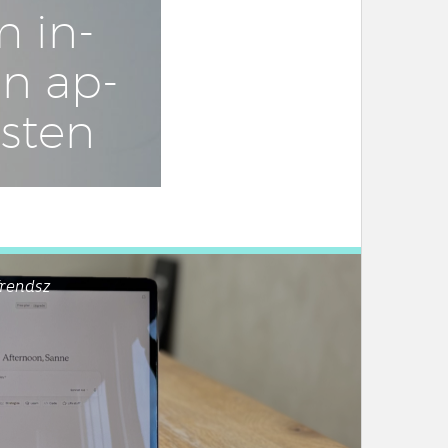
 in­
sen ap­
testen
rendsz