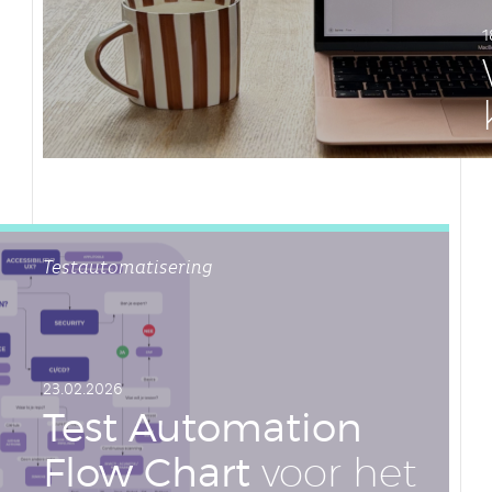
1
LEES DIT ARTIKEL
Testautomatisering
23.02.2026
Test Au­to­ma­ti­on
Flow Chart
voor het