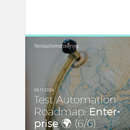
Testautomatisering
08.11.2024
Test Au­to­ma­ti­on
En­ter­
Roadmap:
pri­se
🌍 (6/6)