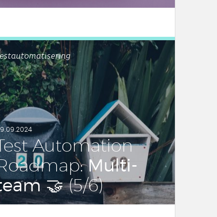
estautomatisering
9.09.2024
Test Au­to­ma­ti­on
Multi-
Roadmap:
team
🤝 (5/6)