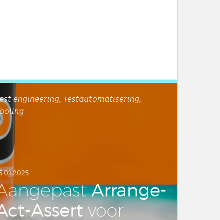
est engineering, Testautomatisering,
ooling
5.01.2025
Arrange-
Aan­ge­past
Act-Assert
voor