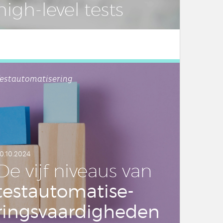
high-level tests
estautomatisering
0.10.2024
De vijf niveaus van
test­au­to­ma­ti­se­
rings­vaar­dig­he­den