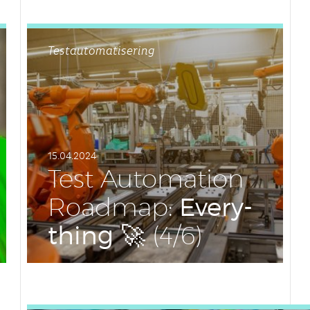
Testautomatisering
15.04.2024
Test Au­to­ma­ti­on
Eve­ry­
Roadmap:
thing
🚀 (4/6)
LEES DIT ARTIKEL