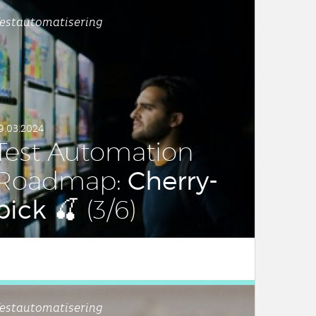
estautomatisering
9.03.2024
Test Au­to­ma­ti­on
Cherry-
Roadmap:
pick
🍒 (3/6)
estautomatisering