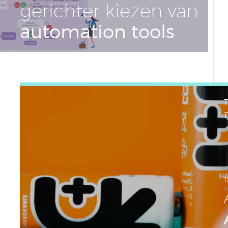
ge­rich­ter kiezen van
au­to­ma­ti­on tools
T
T
1