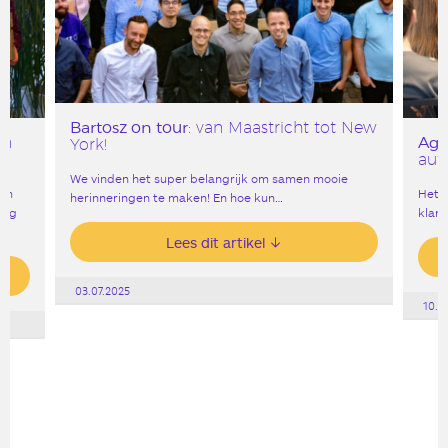
Bartosz on tour
: van Maastricht tot New
Age
en
York!
aut
We vinden het super belangrijk om samen mooie
een
Het g
herinneringen te maken! En hoe kun…
ing
klank
Lees dit artikel
03.07.2025
10.0