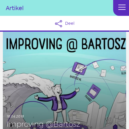
Artikel
Deel
16.04.2018
Im­pro­ving @Bartosz