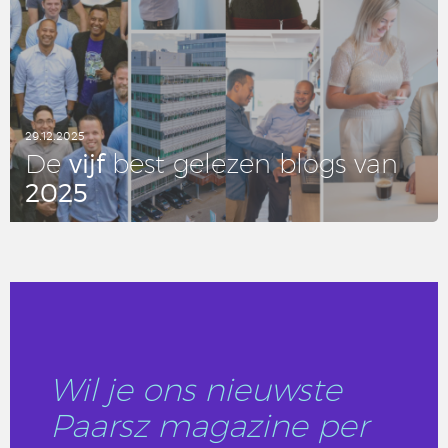
29.12.2025
vijf
De
best gelezen blogs van
2025
LEES DIT ARTIKEL
Wil je ons nieuwste
Paarsz magazine per