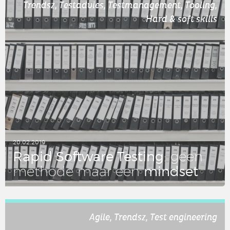
Trendsz, Testadvies, Testmanagement, Tooling,
Hard & soft skills
20.02.2019
Rapid Soft­wa­re Testing
: geen
mindset
methode maar een
LEES DIT ARTIKEL
Agile, Trendsz, Test engineering