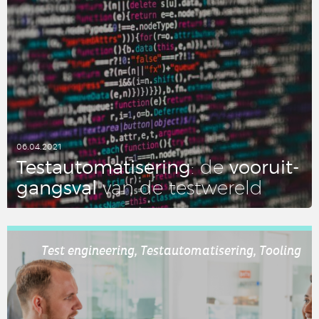
06.04.2021
Test­au­to­ma­ti­se­ring
voor­uit­
: de
gangs­val
van de test­we­reld
LEES DIT ARTIKEL
Test engineering, Testautomatisering, Tooling