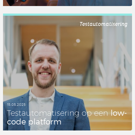
LEES DIT ARTIKEL
Testautomatisering
15.05.2025
low-
Test­au­to­ma­ti­se­ring op een
code plat­form