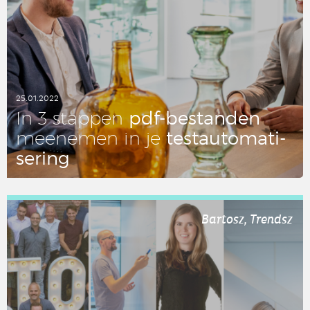
25.01.2022
pdf-be­stan­den
In 3 stappen
test­au­to­ma­ti­
mee­ne­men in je
se­ring
LEES DIT ARTIKEL
Bartosz, Trendsz