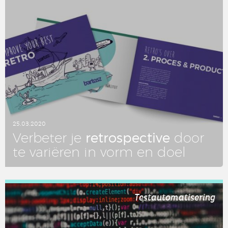
25.03.2020
re­tro­spec­ti­ve
Ver­be­ter je
door
te variëren in vorm en doel
LEES DIT ARTIKEL
Testautomatisering