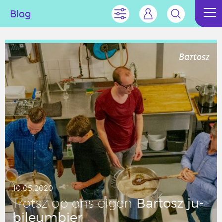
Blog
Bartosz
10.05.2020
Bartosz ju­
Trotsz op ons eigen
bi­le­um­bier