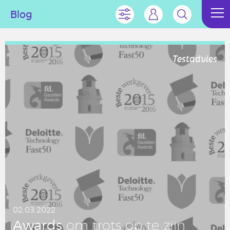
Blog
Testadvies
02.03.2022
Awards
om trots op te zijn