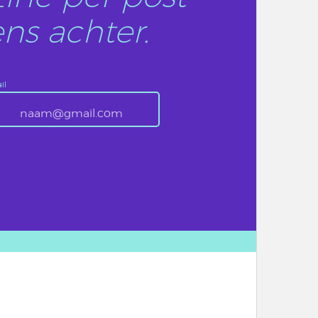
ns achter.
il