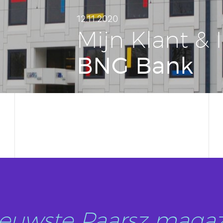
12.11.2020
Mijn Klant & I
BNG Bank
nieuwste Paarsz magaz