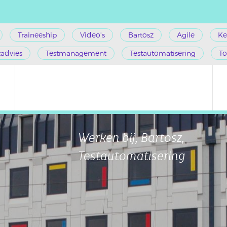
Traineeship
Video's
Bartosz
Agile
Ke
tadvies
Testmanagement
Testautomatisering
To
Werken bij, Bartosz,
Testautomatisering