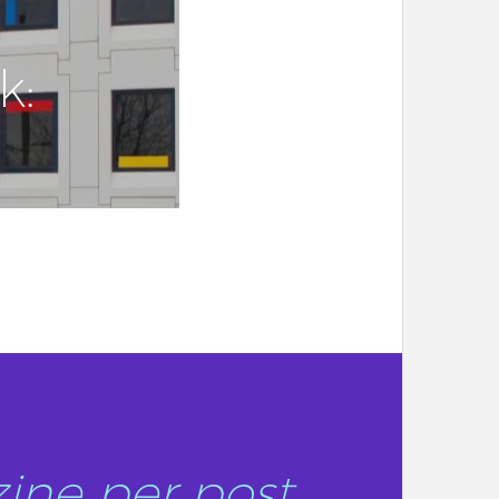
k:
ine per post