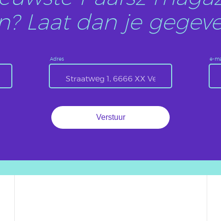
? Laat dan je gegeve
Adres
e-ma