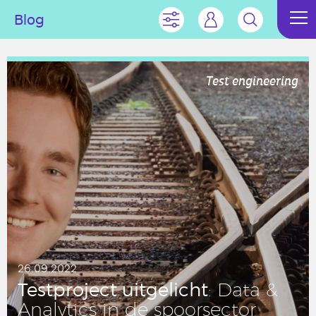
Blog
Test engineering
26.09.2022
Test­pro­ject uit­ge­licht
: Data &
Ana­ly­tics in de spoor­sec­tor