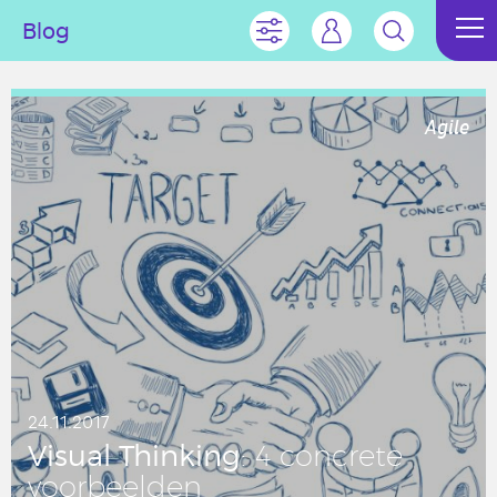
Blog
Agile
24.11.2017
Visual Thin­king
: 4 con­cre­te
voor­beel­den