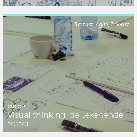
LEES DIT ARTIKEL
Bartosz, Agile, Trendsz
25.10.2017
Visual thin­king
: de te­ke­nen­de
tester