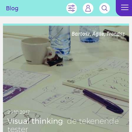
Blog
Bartosz, Agile, Trendsz
25.10.2017
Visual thin­king
: de te­ke­nen­de
tester