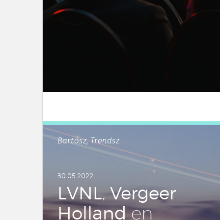
LEES DIT ARTIKEL
Bartosz, Trendsz
30.05.2022
LVNL
Vergeer
,
Holland
en