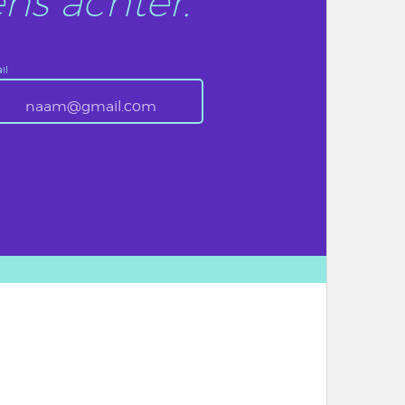
ns achter.
il