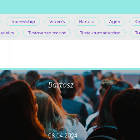
Traineeship
Video's
Bartosz
Agile
Ke
tadvies
Testmanagement
Testautomatisering
To
Bartosz
08.04.2024