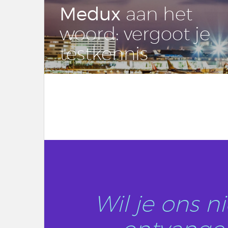
Medux
aan het
woord: vergoot je
test­ken­nis
LEES DIT ARTIKEL
Wil je ons 