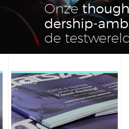
though
Onze
der­ship-ambi
de test­we­rel
Bartosz