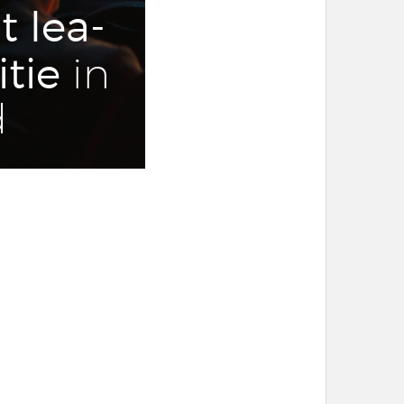
t lea­
tie
in
d