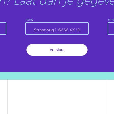
? Laat dan je gegeve
Adres
e-ma