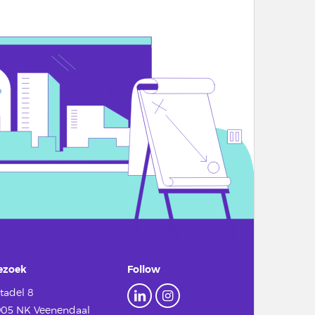
ezoek
Follow
tadel 8
905 NK Veenendaal