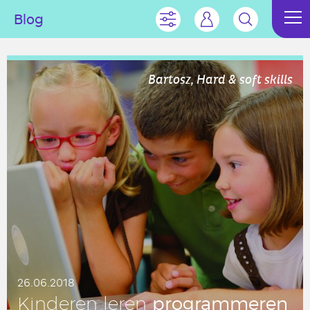
Blog
Bartosz, Hard & soft skills
26.06.2018
pro­gram­me­ren
Kin­de­ren leren