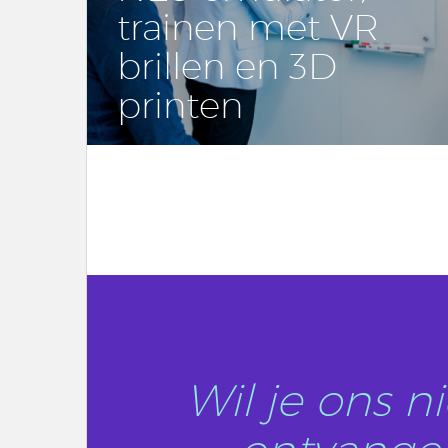
trainen met VR
brillen en 3D
printen
LEES DIT ARTIKEL
Wil je ons 