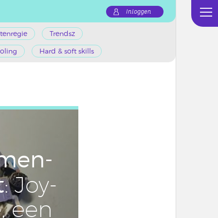
Inloggen
tenregie
Trendsz
oling
Hard & soft skills
i­men­
t
: Joy-
, een