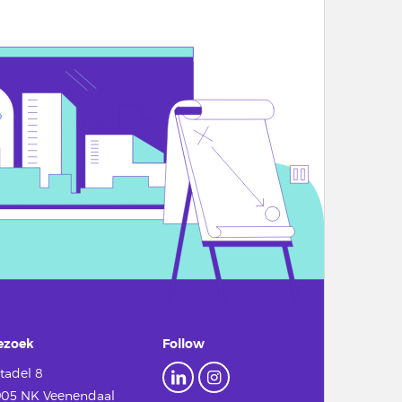
ezoek
Follow
tadel 8
905 NK Veenendaal