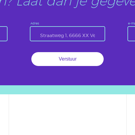
? Laat dan je gegeve
Adres
e-ma