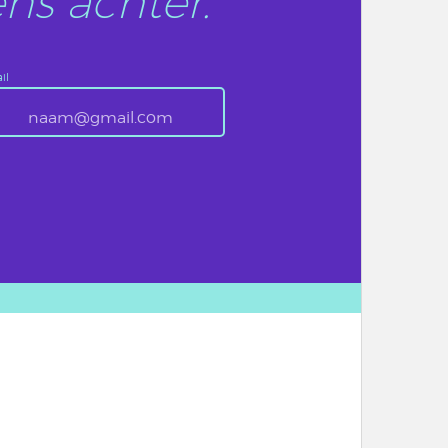
ns achter.
il