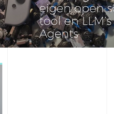
eigen open s
tool en LLM’s
Agents