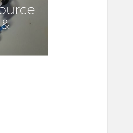
ource
 &