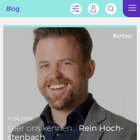
Blog
Bartosz
11.04.2026
Rein Ho­ch­
Leer ons kennen…
sten­bach