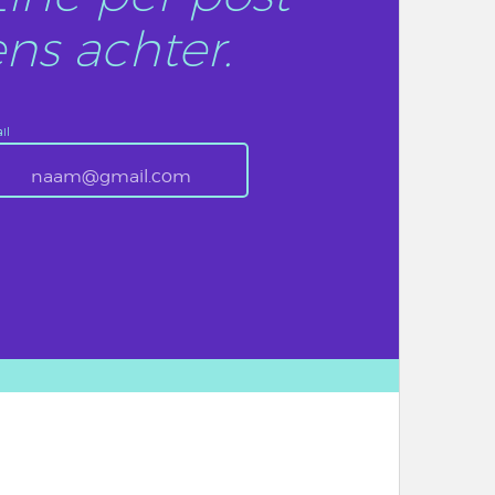
ns achter.
il