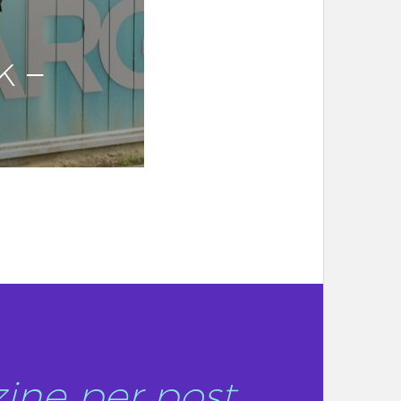
k –
ine per post