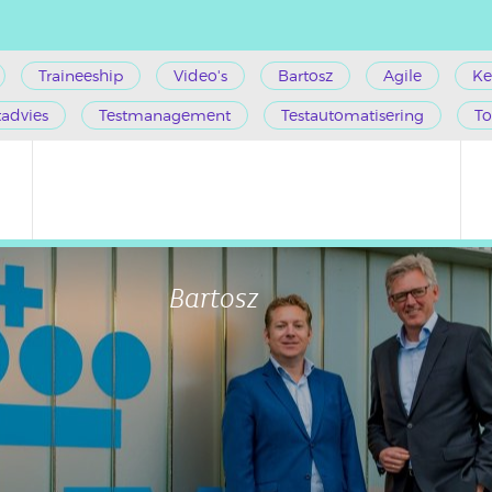
Traineeship
Video's
Bartosz
Agile
Ke
tadvies
Testmanagement
Testautomatisering
To
Bartosz