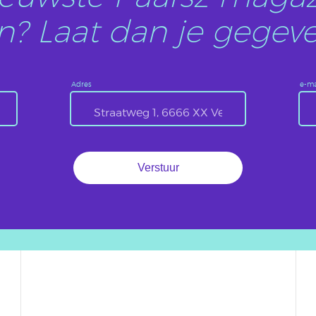
? Laat dan je gegeve
Adres
e-ma