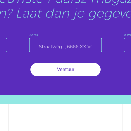
? Laat dan je gegeve
Adres
e-ma