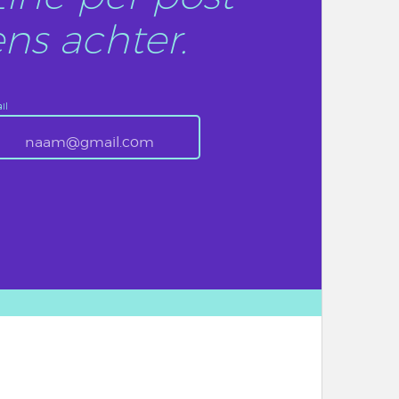
ns achter.
il