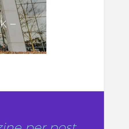
k –
ine per post