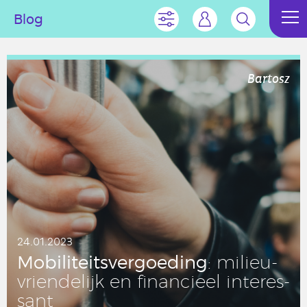
Blog
Bartosz
24.01.2023
Mo­bi­li­teits­ver­goe­ding
: mi­li­eu­
vrien­de­lijk en fi­nan­ci­eel in­te­res­
sant