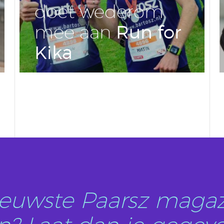
doet wederom
Run for
mee aan
Kika
LEES DIT ARTIKEL
nieuwste Paarsz magaz