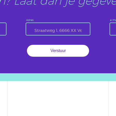
? Laat dan je gegeve
Adres
e-ma