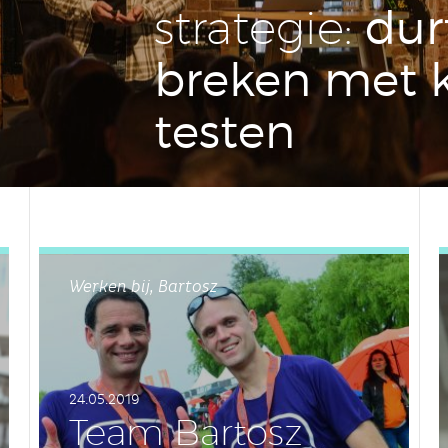
dur
stra­te­gie:
breken met k
tes­ten
Werken bij, Bartosz
24.05.2019
Team Bartosz