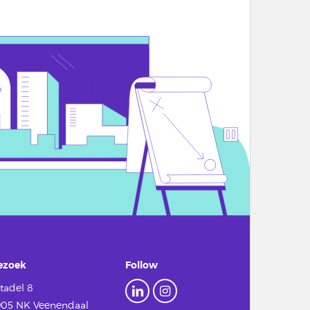
ezoek
Follow
tadel 8
905 NK Veenendaal