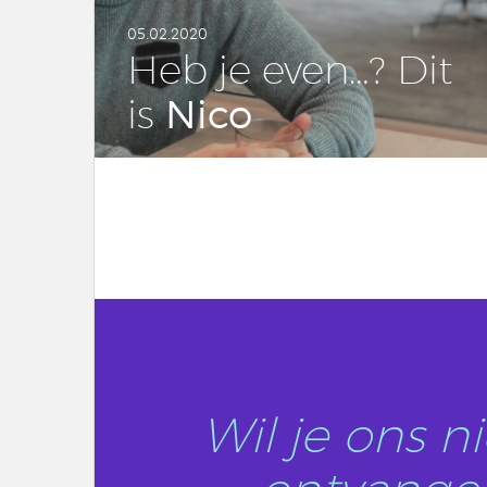
05.02.2020
Heb je even…? Dit
Nico
is
LEES DIT ARTIKEL
Wil je ons 