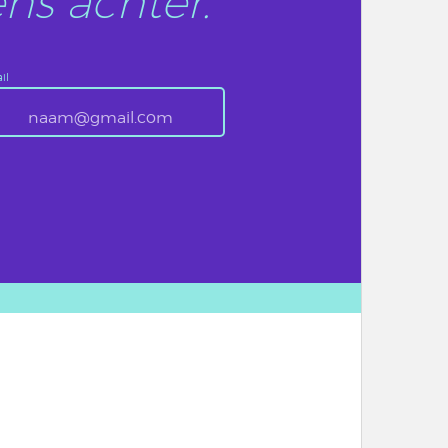
ns achter.
il