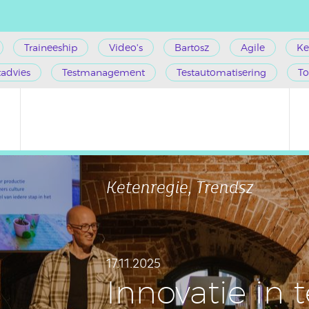
Traineeship
Video's
Bartosz
Agile
Ke
tadvies
Testmanagement
Testautomatisering
To
Ketenregie, Trendsz
17.11.2025
In­no­va­tie in 