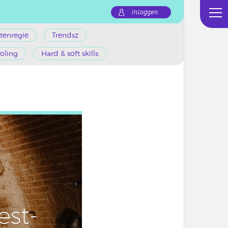
Inloggen
tenregie
Trendsz
oling
Hard & soft skills
test­