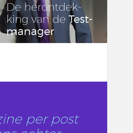
De her­ont­dek­
Test­
king van de
ma­na­ger
LEES DIT ARTIKEL
ine per post