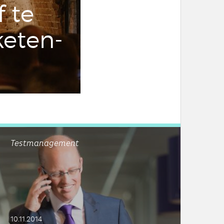
f te
e­ten­
Testmanagement
10.11.2014