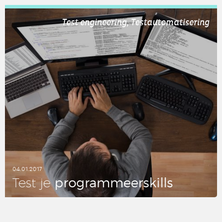
LEES DIT ARTIKEL
Test engineering, Testautomatisering
04.01.2017
pro­gram­meers­kills
Test je
LEES DIT ARTIKEL