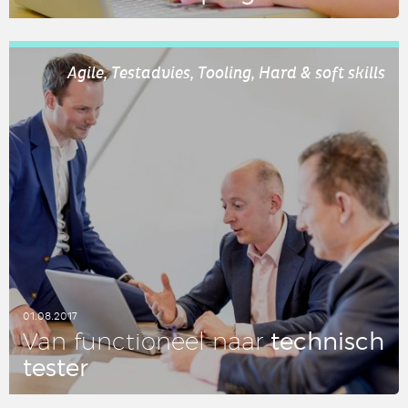
LEES DIT ARTIKEL
Agile, Testadvies, Tooling, Hard & soft skills
01.08.2017
tech­nisch
Van func­ti­o­neel naar
tester