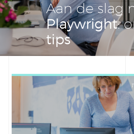
Aan de slag 
Play­wright
: 
tips
T