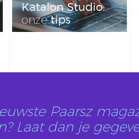
Katalon Studio
:
tips
onze
LEES DIT ARTIKEL
nieuwste Paarsz magaz
? Laat dan je gegeve