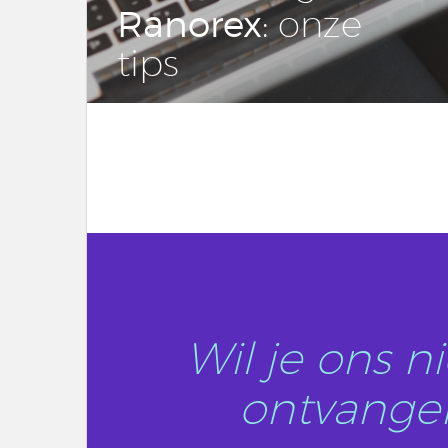
Ranorex
: onze
tips
LEES DIT ARTIKEL
Wil je ons 
ontvangen