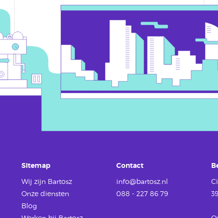
Sitemap
Contact
B
Wij zijn Bartosz
info@bartosz.nl
Ci
Onze diensten
088 - 227 86 79
3
Blog
Werken
bij Bartosz
O