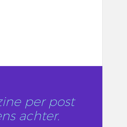
ine per post
ns achter.