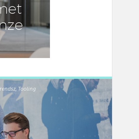
met
onze
rendsz, Tooling