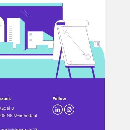
ezoek
Follow
tadel 8
905 NK Veenendaal
ude Middenweg 17