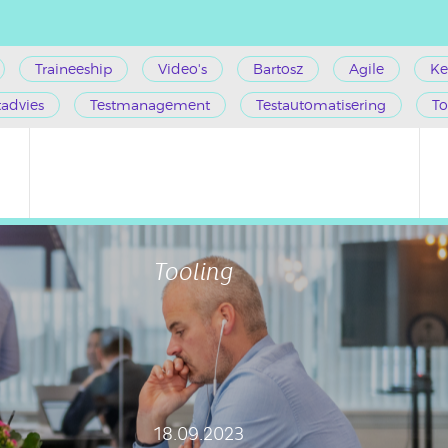
Traineeship
Video's
Bartosz
Agile
Ke
tadvies
Testmanagement
Testautomatisering
To
Tooling
18.09.2023