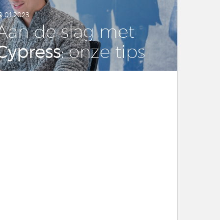
9.01.2023
Aan de slag met
Cypress
: onze tips