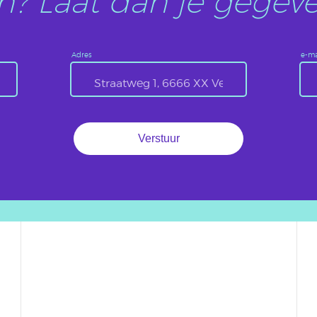
? Laat dan je gegeve
Adres
e-ma