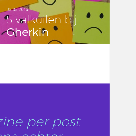
03.03.2016
5 valkui­len bij
Gherkin
LEES DIT ARTIKEL
ine per post