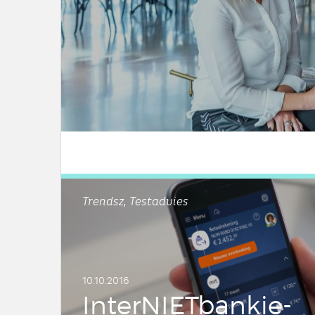
LEES DIT ARTIKEL
Trendsz, Testadvies
10.10.2016
In­ter­NIET­ban­kie­