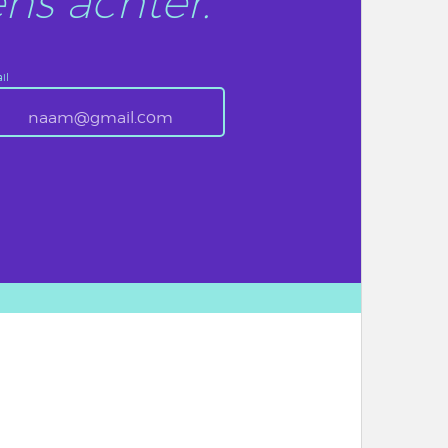
ns achter.
il