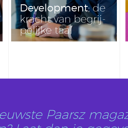
De­vel­op­ment
; de
kracht van be­grij­
pe­lij­ke taal
LEES DIT ARTIKEL
nieuwste Paarsz magaz