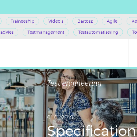
Traineeship
Video's
Bartosz
Agile
Ke
tadvies
Testmanagement
Testautomatisering
To
Test engineering
01.01.2019
Spe­ci­fi­ca­ti­o