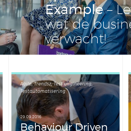
Example
– Le
wat de bu­si­n
ver­wacht!
Agile, Trendsz, Test engineering,
Testautomatisering
29.09.2016
Be­ha­vi­our Driven