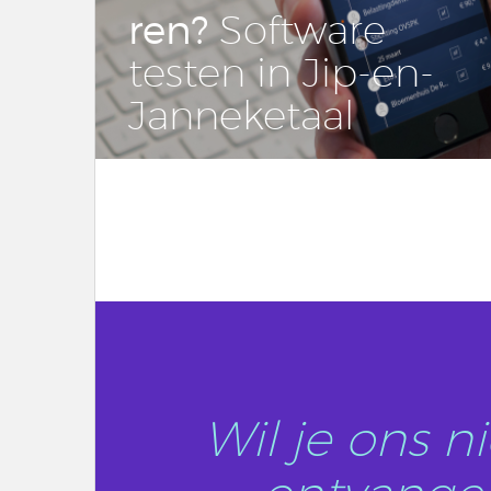
ren?
Soft­wa­re
testen in Jip-en-
Jan­ne­ke­taal
LEES DIT ARTIKEL
Wil je ons 