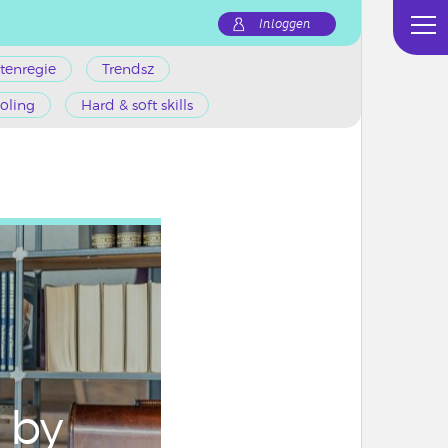
Inloggen
tenregie
Trendsz
oling
Hard & soft skills
n by