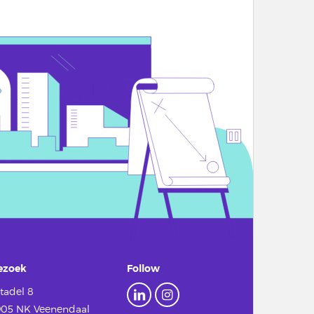
ezoek
Follow
tadel 8
905 NK Veenendaal