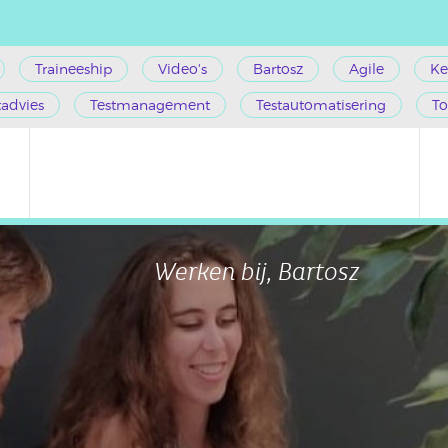
Traineeship
Video's
Bartosz
Agile
Ke
tadvies
Testmanagement
Testautomatisering
To
Werken bij, Bartosz