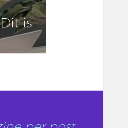
Dit is
ine per post