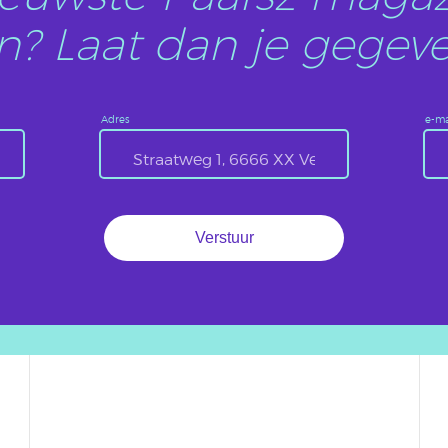
? Laat dan je gegeve
Adres
e-ma