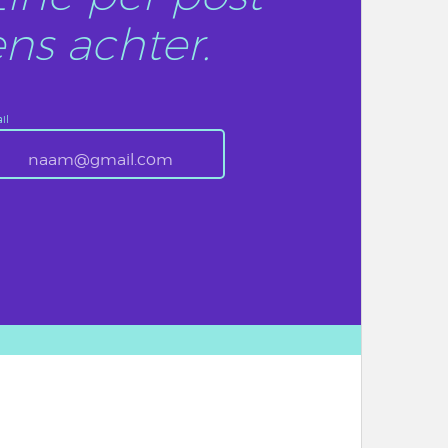
ns achter.
il