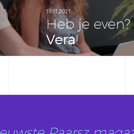
19.11.2021
Heb je even? 
Vera
!
nieuwste Paarsz magaz