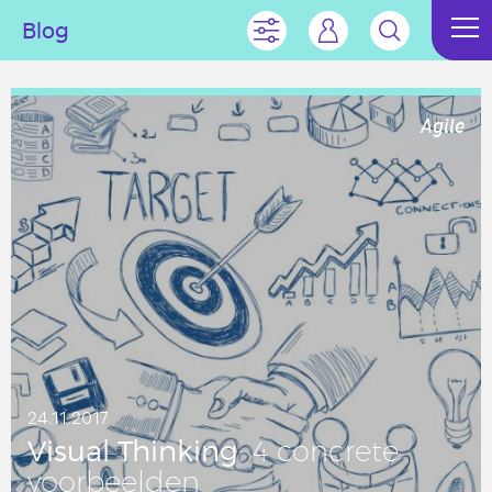
Blog
Agile
24.11.2017
Visual Thin­king
: 4 con­cre­te
voor­beel­den