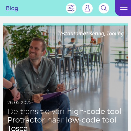
Blog
Testautomatisering, Tooling
26.05.2025
high-code tool
De tran­si­tie van
Pro­trac­tor
low-code tool
naar
Tosca