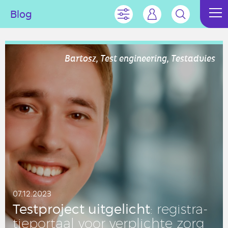
Blog
Bartosz, Test engineering, Testadvies
07.12.2023
Test­pro­ject uit­ge­licht
: re­gi­stra­
tie­por­taal voor ver­plich­te zorg