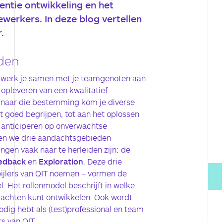
ntie ontwikkeling en het
erkers. In deze blog vertellen
.
den
am werk je samen met je teamgenoten aan
opleveren van een kwalitatief
naar die bestemming kom je diverse
t goed begrijpen, tot aan het oplossen
 anticiperen op onverwachtse
en we drie aandachtsgebieden
ngen vaak naar te herleiden zijn: de
edback
en
Exploration
. Deze drie
ijlers van QIT noemen – vormen de
l. Het rollenmodel beschrijft in welke
gedachten kunt ontwikkelen. Ook wordt
odig hebt als (test)professional en team
s van QIT.