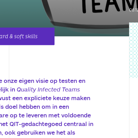
06.1
rd & soft skills
 onze eigen visie op testen en
lijk in
Quality Infected Teams
ewust een expliciete keuze maken
als doel hebben om in een
re op te leveren met voldoende
t het QIT-gedachtegoed centraal in
n, ook gebruiken we het als