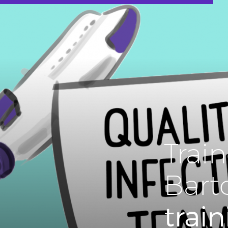
Trai
Bart
trai­