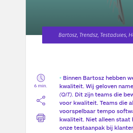
Bartosz, Trendsz, Testadvies, Ha
Binnen Bartosz hebben we
kwaliteit. Wij geloven name
6 min.
(QIT).
Dit zijn teams die b
voor kwaliteit. Teams die 
voorspelbaar tempo softwa
kwaliteit. Niet alleen staa
onze testaanpak bij klante