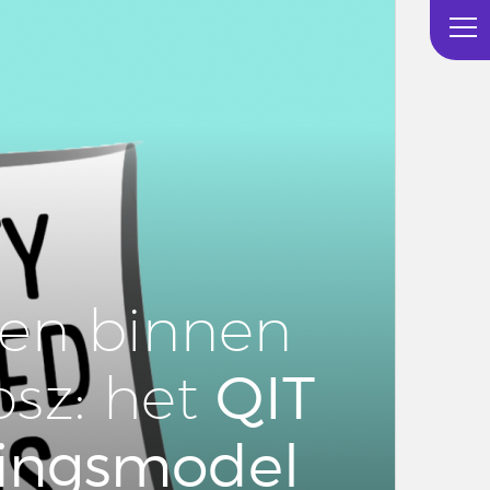
nen binnen
QIT
osz: het
nings­mo­del