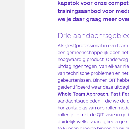
kapstok voor onze compete
trainingsaanbod voor medew
we je daar graag meer over
Drie aandachtsgebie
Als (test)professional in een te
een gemeenschappelijk doel: het 
hoogwaardig product. Onderweg 
uitdagingen tegen. Van elkaar nie
van technische problemen en het
gebeurtenissen. Binnen QIT hebb
geïdentificeerd waar deze uitdagi
Whole Team Approach
,
Fast Fe
aandachtsgebieden – die we de p
horizontale as van ons rollenmode
rollen je je met de QIT-visie in 
duidelijk welke vaardigheden je n
te kunnen groeien binnen de pijler