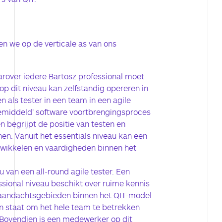
en we op de verticale as van ons
arover iedere Bartosz professional moet
op dit niveau kan zelfstandig opereren in
n als tester in een team in een agile
gemiddeld’ software voortbrengingsproces
en begrijpt de positie van testen en
en. Vanuit het essentials niveau kan een
wikkelen en vaardigheden binnen het
au van een all-round agile tester. Een
ssional niveau beschikt over ruime kennis
e aandachtsgebieden binnen het QIT-model
 in staat om het hele team te betrekken
 Bovendien is een medewerker op dit