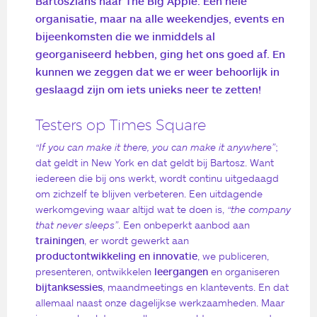
Bartoszians naar The Big Apple. Een hele
organisatie, maar na alle weekendjes, events en
bijeenkomsten die we inmiddels al
georganiseerd hebben, ging het ons goed af. En
kunnen we zeggen dat we er weer behoorlijk in
geslaagd zijn om iets unieks neer te zetten!
Testers op Times Square
“If you can make it there, you can make it anywhere”
;
dat geldt in New York en dat geldt bij Bartosz. Want
iedereen die bij ons werkt, wordt continu uitgedaagd
om zichzelf te blijven verbeteren. Een uitdagende
werkomgeving waar altijd wat te doen is,
“the company
that never sleeps”
. Een onbeperkt aanbod aan
trainingen
, er wordt gewerkt aan
productontwikkeling en innovatie
, we publiceren,
presenteren, ontwikkelen
leergangen
en organiseren
bijtanksessies
, maandmeetings en klantevents. En dat
allemaal naast onze dagelijkse werkzaamheden. Maar