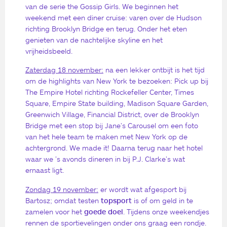
van de serie the Gossip Girls. We beginnen het
weekend met een diner cruise: varen over de Hudson
richting Brooklyn Bridge en terug. Onder het eten
genieten van de nachtelijke skyline en het
vrijheidsbeeld.
Zaterdag 18 november:
na een lekker ontbijt is het tijd
om de highlights van New York te bezoeken: Pick up bij
The Empire Hotel richting Rockefeller Center, Times
Square, Empire State building, Madison Square Garden,
Greenwich Village, Financial District, over de Brooklyn
Bridge met een stop bij Jane’s Carousel om een foto
van het hele team te maken met New York op de
achtergrond. We made it! Daarna terug naar het hotel
waar we ’s avonds dineren in bij P.J. Clarke’s wat
ernaast ligt.
Zondag 19 november:
er wordt wat afgesport bij
Bartosz; omdat testen
topsport
is of om geld in te
zamelen voor het
goede doel
. Tijdens onze weekendjes
rennen de sportievelingen onder ons graag een rondje.