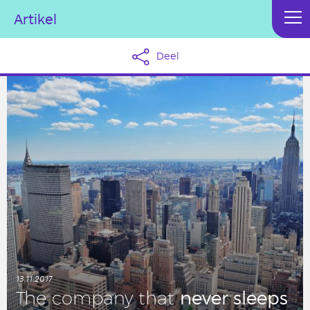
Artikel
Deel
13.11.2017
never sleeps
The company that