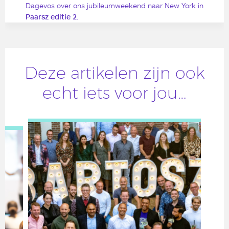
Dagevos over ons jubileumweekend naar New York in
Paarsz editie 2
.
Deze artikelen zijn ook
echt iets voor jou…