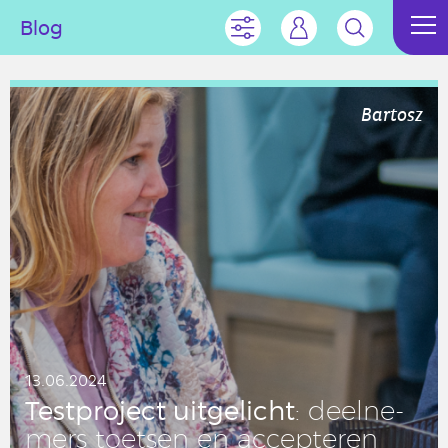
Blog
Bartosz
13.06.2024
Test­pro­ject uit­ge­licht
: deel­ne­
mers toetsen en ac­cep­te­ren