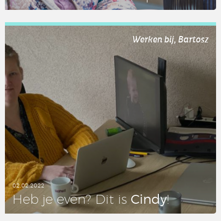
LEES DIT ARTIKEL
Werken bij, Bartosz
02.02.2022
Cindy
Heb je even? Dit is
!