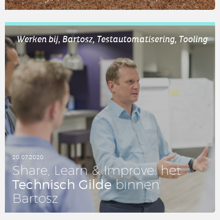
LEES DIT ARTIKEL
Werken bij, Bartosz, Testautomatisering, Tooling
20.07.2020
Share, Learn & Improve: het
Tech­nisch Gilde
binnen
Bartosz