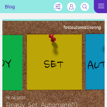
Blog
Testautomatisering
16.04.2025
Ready, Set, Au­to­ma­te(?)