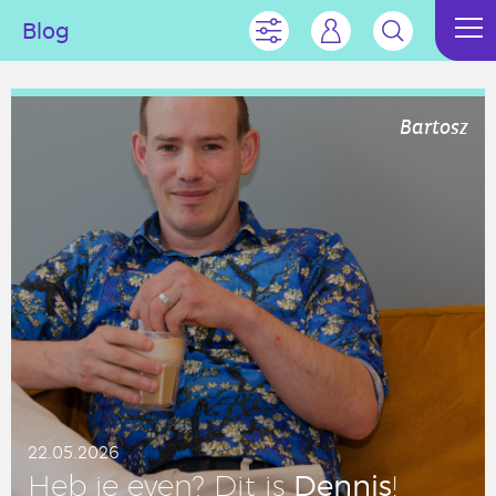
Blog
Bartosz
22.05.2026
Dennis
Heb je even? Dit is
!