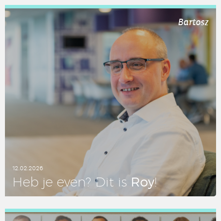
LEES DIT ARTIKEL
Bartosz
12.02.2026
Roy
Heb je even? Dit is
!
LEES DIT ARTIKEL