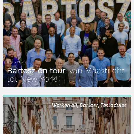
03.07.2025
Bartosz on tour
: van Maas­tricht
tot New York!
LEES DIT ARTIKEL
Werken bij, Bartosz, Testadvies