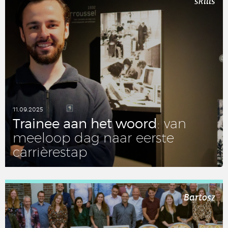
skills
11.09.2025
Trainee aan het woord
: van
meeloop dag naar eerste
carrièrestap
LEES DIT ARTIKEL
Bartosz