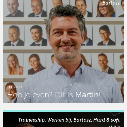
Bartosz
11.11.2025
Martin
Heb je even? Dit is
!
LEES DIT ARTIKEL
Traineeship, Werken bij, Bartosz, Hard & soft