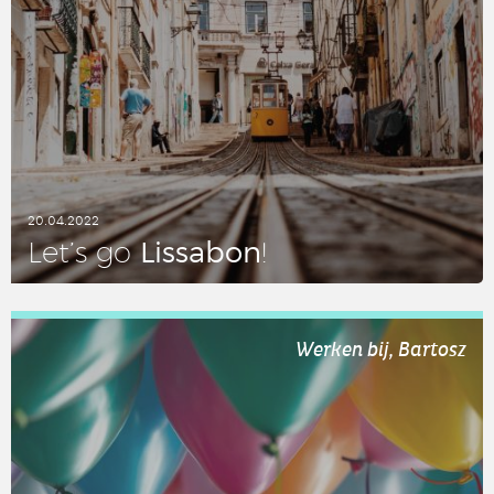
20.04.2022
Lis­sa­bon
Let’s go
!
LEES DIT ARTIKEL
Werken bij, Bartosz