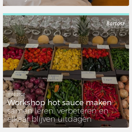
LEES DIT ARTIKEL
Bartosz
17.02.2026
Work­shop hot sauce maken
:
samen leren, ver­be­te­ren en
elkaar blijven uit­da­gen