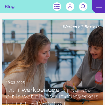
Blog
Werken bij, Bartosz
10.03.2025
in­werk­pe­ri­o­de
De
bij Bartosz:
dit is wat nieuwe me­de­wer­kers
kunnen ver­wach­ten